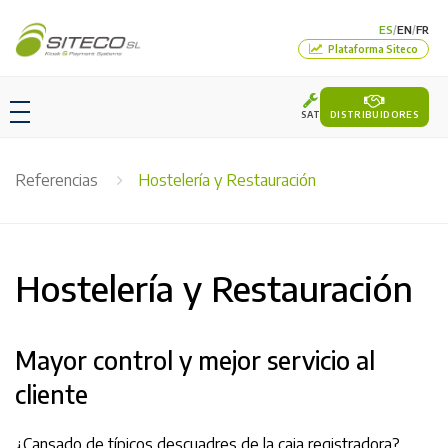
ES
EN
FR
/
/
Plataforma Siteco
SAT
DISTRIBUIDORES
Referencias
Hostelería y Restauración
Hostelería y Restauración
Mayor control y mejor servicio al
cliente
¿Cansado de típicos descuadres de la caja registradora?.