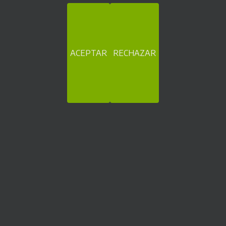
ACEPTAR
RECHAZAR
Máquinas de cobro automático y tickets
Becolarra, 2 Pab. 25. 01010 Vitoria-Gasteiz (España)
Teléfono: (+34) 945 22 30 54
WhatsApp: (+34) 619 945 490
Email:
info@sitecosl.net