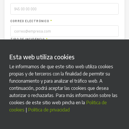
CORREO ELECTRÓNICO
*
TIPO DE INCIDENCIA
*
Esta web utiliza cookies
NÚMERO DE SERIE (OPCIONAL)
Le informamos de que este sitio web utiliza cookies
propias y de terceros con la finalidad de permitir su
DESCRIPCIÓN
*
funcionamiento y para analizar el tráfico web. A
continuación, podrá aceptar las cookies que desea
autorizar o rechazarlas. Para más información sobre las
cookies de este sitio web pincha en la
Politica de
ADJUNTAR ARCHIVO (OPCIONAL)
cookies
|
Politica de privacidad
Seleccionar archivo