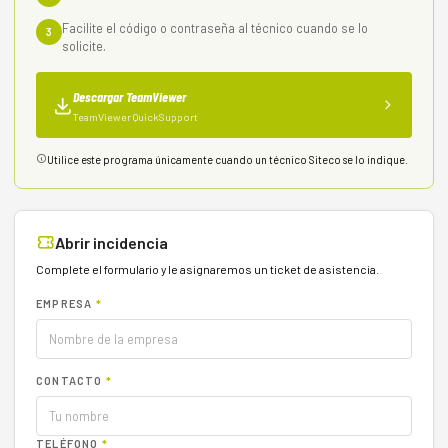
Facilite el código o contraseña al técnico cuando se lo
3
solicite.
Descargar TeamViewer
TeamViewer QuickSupport
Utilice este programa únicamente cuando un técnico Siteco se lo indique.
Abrir incidencia
Complete el formulario y le asignaremos un ticket de asistencia.
EMPRESA
*
CONTACTO
*
TELÉFONO
*