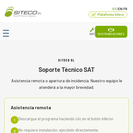
ES
EN
FR
/
/
Plataforma Siteco
SAT
DISTRIBUIDORES
SITECO SL
Soporte Técnico SAT
Asistencia remota o apertura de incidencia. Nuestro equipo le
atenderá a la mayor brevedad.
Asistencia remota
Descargue el programa haciendo clic en el botón inferior.
1
No requiere instalación: ejecútelo directamente.
2