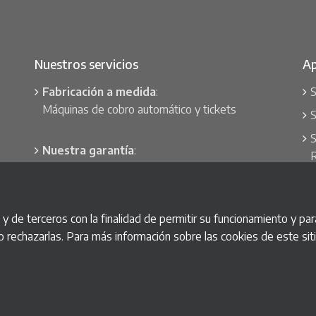
Nuestros servicios
Ap
Fabricación a medida
:
S
Máquinas de cobro automático y tickets
S
S
Nuestra garantía
:
R
El mejor soporte y mantenimiento postventa
S
S
Somos partners de
 de terceros con la finalidad de permitir su funcionamiento y para
S
o rechazarlas. Para más información sobre las cookies de este si
Preguntas frecuentes (FAQ)
S
P