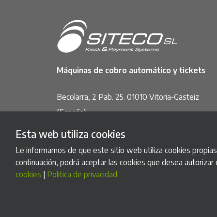
Máquinas de cobro automático y tickets
Becolarra, 2 Pab. 25. 01010 Vitoria-Gasteiz
(España)
Teléfono: (+34) 945 22 30 54
Esta web utiliza cookies
WhatsApp: (+34) 619 945 490
Le informamos de que este sitio web utiliza cookies propias y
Email:
info@sitecosl.net
continuación, podrá aceptar las cookies que desea autorizar 
cookies
|
Politica de privacidad