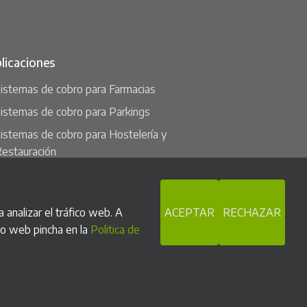
licaciones
istemas de cobro para Farmacias
istemas de cobro para Parkings
istemas de cobro para Hostelería y
estauración
istemas de cobro para Comercios
istemas de cobro para Pubs y Discotecas
ACEPTAR
RECHAZAR
 analizar el tráfico web. A
istemas de cobro para Instalaciones Deportivas
tio web pincha en la
Politica de
istemas de cobro para Admnistraciones
úblicas