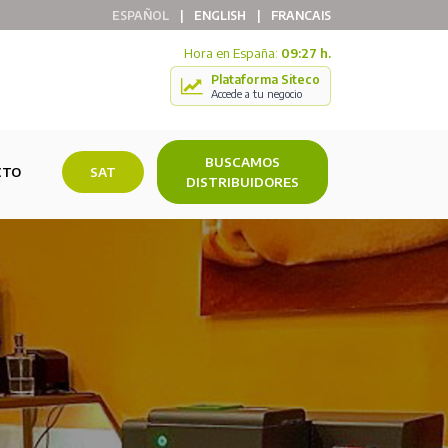
ESPAÑOL
|
ENGLISH
|
FRANCAIS
Hora en España:
09:27 h.
Plataforma Siteco
Accede a tu negocio
BUSCAMOS
CTO
SAT
DISTRIBUIDORES