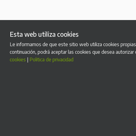
Esta web utiliza cookies
Le informamos de que este sitio web utiliza cookies propias y
continuación, podrá aceptar las cookies que desea autorizar 
cookies
|
Politica de privacidad
Máquinas de cobro automático y tickets
Becolarra, 2 Pab. 25. 01010 Vitoria-Gasteiz
(España)
Teléfono: (+34) 945 22 30 54
WhatsApp: (+34) 619 945 490
Email:
info@sitecosl.net