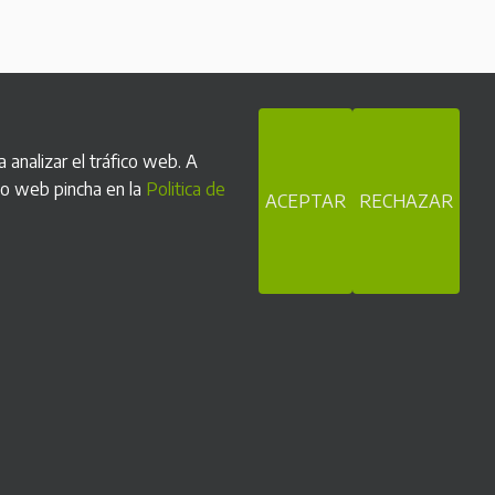
 analizar el tráfico web. A
tio web pincha en la
Politica de
ACEPTAR
RECHAZAR
licaciones
istemas de cobro para Farmacias
istemas de cobro para Parkings
istemas de cobro para Hostelería y
estauración
istemas de cobro para Comercios
istemas de cobro para Pubs y Discotecas
istemas de cobro para Instalaciones Deportivas