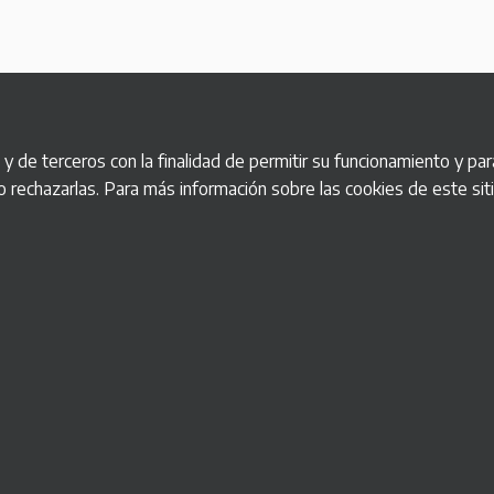
 de terceros con la finalidad de permitir su funcionamiento y para
o rechazarlas. Para más información sobre las cookies de este si
Nuestros servicios
Ap
Fabricación a medida
:
S
Máquinas de cobro automático y tickets
S
S
Nuestra garantía
:
R
El mejor soporte y mantenimiento postventa
S
S
Somos partners de
S
Preguntas frecuentes (FAQ)