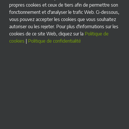
propres cookies et ceux de tiers afin de permettre son
Vous pouvez l’installer sur un socle ou sur un mur pour
fonctionnement et d'analyser le trafic Web. Ci-dessous,
gagner de la place et intégrer le libre-service dans n’importe
vous pouvez accepter les cookies que vous souhaitez
quel endroit. Structure extérieure entièrement
autoriser ou les rejeter. Pour plus d'informations sur les
personnalisable.
cookies de ce site Web, cliquez sur la
Politique de
cookies
|
Politique de confidentialité
UN LONG CHEMIN PARCOURU
Expérience éprouvée dans la