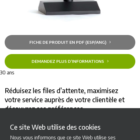
FICHE DE PRODUIT EN PDF (ESP/ANG)
DEMANDEZ PLUS D’INFORMATIONS
30 ans
Réduisez les files d’attente, maximisez
votre service auprès de votre clientèle et
découvrez ses préférences
Clavier jusqu’à 10 produits en option. Ce distributeur prend
Ce site Web utilise des cookies
en charge jusqu’à 7 types de billets et délivre 4 types de
pièces.
Nous vous informons que ce site Web utilise ses