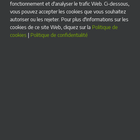
sécurité pour la protection des données à caractère
fonctionnement et d'analyser le trafic Web. Ci-dessous,
personnel conformément au Décret royal 1720/2007 du 21
vous pouvez accepter les cookies que vous souhaitez
décembre, approuvant le Règlement d’application de la Loi
autoriser ou les rejeter. Pour plus d'informations sur les
Organique 15/1999 du 13 décembre sur la protection des
cookies de ce site Web, cliquez sur la
Politique de
données à caractère personnel (ci-après, RLOPD), et qu’il a
cookies
|
Politique de confidentialité
mis en œuvre toutes les mesures techniques et
organisationnelles à sa portée pour garantir la sécurité des
données à caractère personnel et éviter la perte, l’utilisation
abusive, l’accès non autorisé et le vol des données fournies
par l’UTILISATEUR.
Droits d’accès, de
rectification, d’annulation et
d’opposition