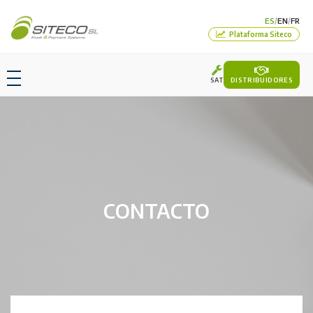
ES
EN
FR
/
/
Plataforma Siteco
SAT
DISTRIBUIDORES
CONTACTO